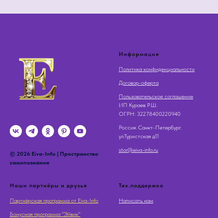
Информация
Политика конфиденциальности
Договор-оферта
Пользовательское соглашение
ИП Кураев Р.Ш.
OГРН: 32278400220940
Россия. Санкт-Петербург.
ул.Туристская д11
stor@eiva-info.ru
© 2026 Eiva-Info | Пространство
самопознания
Наши партнёры и друзья
Тех.поддержка
Партнёрская программа от Eiva-Info
Написать нам
Бонусная программа "Эйвик"