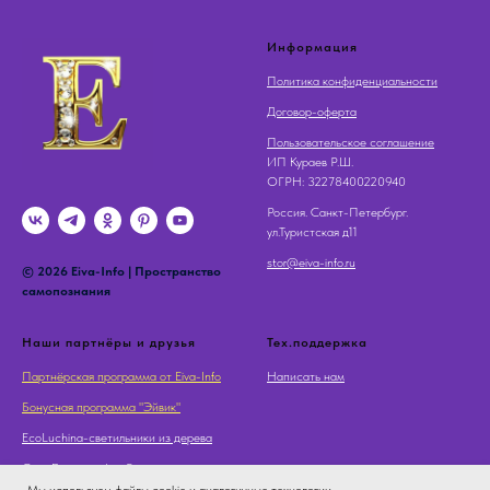
Информация
Политика конфиденциальности
Договор-оферта
Пользовательское соглашение
ИП Кураев Р.Ш.
OГРН: 32278400220940
Россия. Санкт-Петербург.
ул.Туристская д11
stor@eiva-info.ru
© 2026 Eiva-Info | Пространство
самопознания
Наши партнёры и друзья
Тех.поддержка
Партнёрская программа от Eiva-Info
Написать нам
Бонусная программа "Эйвик"
EcoLuchina-светильники из дерева
Суть Дерева - Арт Галерея