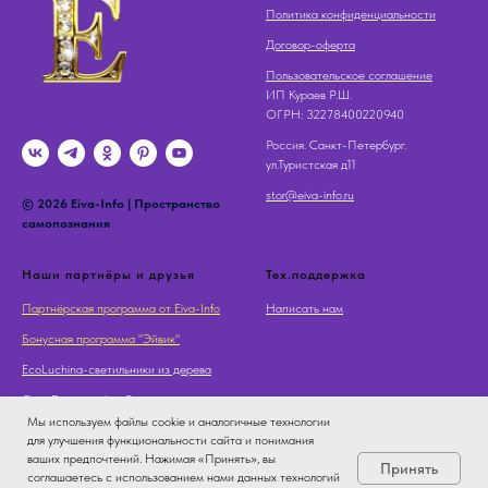
Политика конфиденциальности
Договор-оферта
Пользовательское соглашение
ИП Кураев Р.Ш.
OГРН: 32278400220940
Россия. Санкт-Петербург.
ул.Туристская д11
stor@eiva-info.ru
© 2026 Eiva-Info | Пространство
самопознания
Наши партнёры и друзья
Тех.поддержка
Партнёрская программа от Eiva-Info
Написать нам
Бонусная программа "Эйвик"
EcoLuchina-светильники из дерева
Суть Дерева - Арт Галерея
Мы используем файлы cookie и аналогичные технологии
для улучшения функциональности сайта и понимания
ваших предпочтений. Нажимая «Принять», вы
Принять
соглашаетесь с использованием нами данных технологий