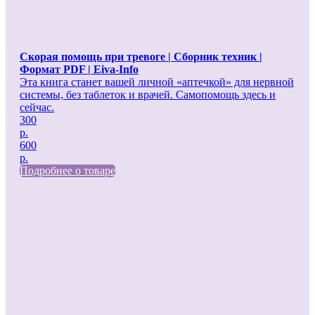
Скорая помощь при тревоге | Сборник техник |
Формат PDF | Eiva-Info
Эта книга станет вашей личной «аптечкой» для нервной
системы, без таблеток и врачей. Самопомощь здесь и
сейчас.
300
р.
600
р.
Подробнее о товаре