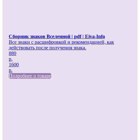
Сборник знаков Вселенной | pdf | Eiva-Info
Все знаки с расшифровкой и рекомендацией, как
действовать после получения знака.
880
р.
1600
р.
Подробнее о товаре