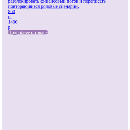
разблокировать финансовый поток и переписать
повторяющиеся родовые сценарии.
860
р.
1400
р.
Подробнее о товаре