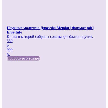
Научные молитвы Джозефа Мерфи | Формат pdf |
Eiva-Info
Книга в которой собраны советы для благополучия.
550
р.
990
р.
Подробнее о товаре