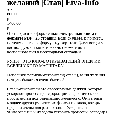
желаний |Cтав| Eiva-Info
э-7
800,00
р.
1400,00
р.
Очень красиво оформленная
электронная книга в
формате PDF - 25 страниц.
Если скачаете, к примеру,
на телефон, то все формулы-ускорители будут всегда у
вас под рукой и вы мгновенно сможете ими
воспользоваться в необходимой ситуации.
РУНЫ - ЭТО КЛЮЧ, ОТКРЫВАЮЩИЙ ЭНЕРГИИ
ВСЕЛЕНСКОГО МАСШТАБА!
Используя формулы-ускорители( ставы), ваши желания
начнут сбываться очень быстро!
Ставы-ускорители это своеобразные движки, которые
ускоряют процесс трансформации энергетического
пространства под реализацию желаемого. Они в разы
мощнее других рунических формул и ставов, которые
предназначены для разных задач. Ускорители
универсальны и их задача ускорить процессы, благодаря