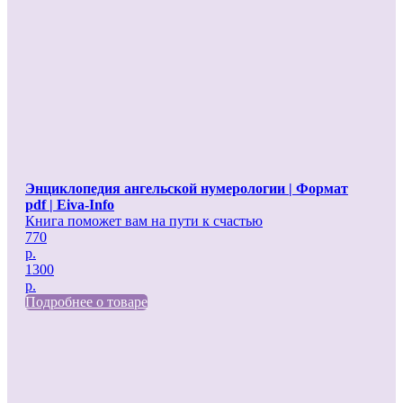
Энциклопедия ангельской нумерологии | Формат
pdf | Eiva-Info
Книга поможет вам на пути к счастью
770
р.
1300
р.
Подробнее о товаре