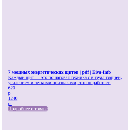
7 мощных энергетических щитов | pdf | Eiva-Info
Каждый щит — это пошаговая техника с визуализацией,
усилением и четкими признаками, что он работает.
620
р.
1240
р.
Подробнее о товаре