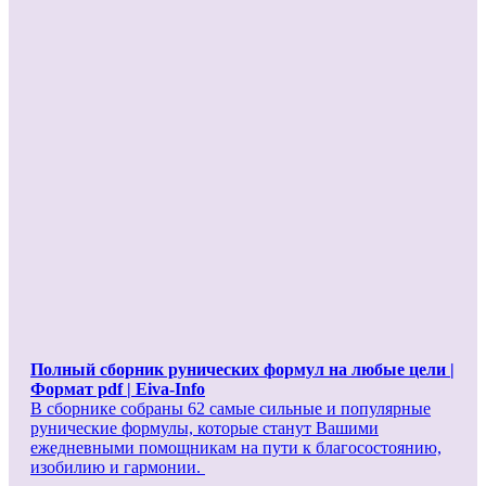
Полный сборник рунических формул на любые цели |
Формат pdf | Eiva-Info
В сборнике собраны 62 самые сильные и популярные
рунические формулы, которые станут Вашими
ежедневными помощникам на пути к благосостоянию,
изобилию и гармонии.