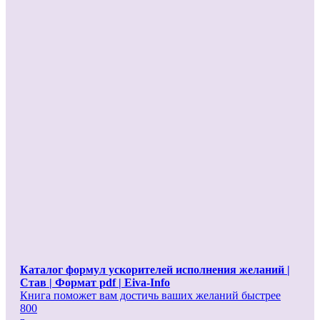
Каталог формул ускорителей исполнения желаний |
Cтав | Формат pdf | Eiva-Info
Книга поможет вам достичь ваших желаний быстрее
800