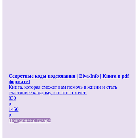
Секретные коды подсознания | Eiva-Info | Книга в pdf
формате |
Книга, которая сможет вам помочь в жизни и стать
счастливее каждому, кто этого хочет.
830
р.
1450
р.
Подробнее о товаре