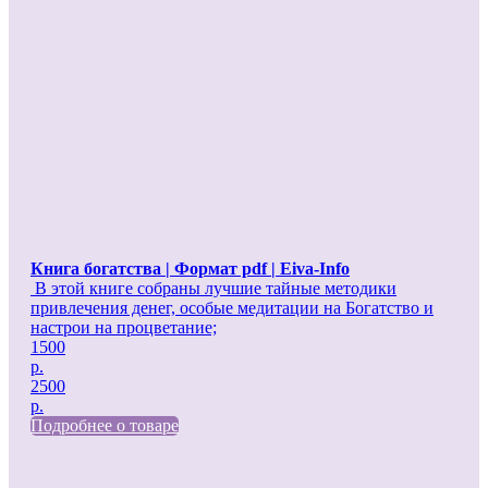
Книга богатства | Формат pdf | Eiva-Info
В этой книге собраны лучшие тайные методики
привлечения денег, особые медитации на Богатство и
настрои на процветание;
1500
р.
2500
р.
Подробнее о товаре