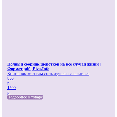
Полный сборник шепотков на все случаи жизни |
Формат pdf | Eiva-Info
Книга поможет вам стать лучше и счастливее
850
р.
1500
р.
Подробнее о товаре