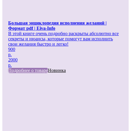
Большая энциклопедия исполнения желаний |
Формат pdf | Eiva-Info
В этой книге очень подробно раскрыты абсолютно все
секреты и нюансы, которые помогут вам исполнить
свои желания быстро и легко!
900
р.
2000
р.
Подробнее о товаре
Новинка