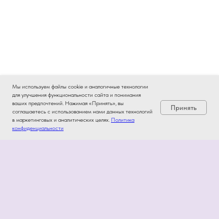
Мы используем файлы cookie и аналогичные технологии
для улучшения функциональности сайта и понимания
ваших предпочтений. Нажимая «Принять», вы
Принять
соглашаетесь с использованием нами данных технологий
в маркетинговых и аналитических целях.
Политика
конфиденциальности
Информация
Политика конфиденциальности
Договор-оферта