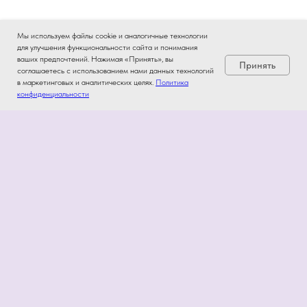
Мы используем файлы cookie и аналогичные технологии
для улучшения функциональности сайта и понимания
ваших предпочтений. Нажимая «Принять», вы
Принять
соглашаетесь с использованием нами данных технологий
в маркетинговых и аналитических целях.
Политика
конфиденциальности
Информация
Политика конфиденциальности
Договор-оферта
Пользовательское соглашение
ИП Кураев Р.Ш.
OГРН: 32278400220940
Россия. Санкт-Петербург.
ул.Туристская д11
stor@eiva-info.ru