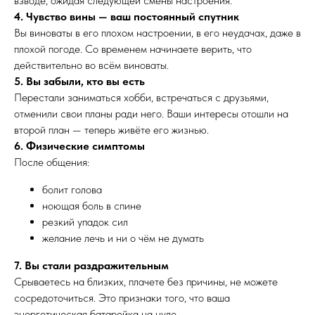
взводе, ожидая следующей смены настроения.
4. Чувство вины — ваш постоянный спутник
Вы виноваты в его плохом настроении, в его неудачах, даже в
плохой погоде. Со временем начинаете верить, что
действительно во всём виноваты.
5. Вы забыли, кто вы есть
Перестали заниматься хобби, встречаться с друзьями,
отменили свои планы ради него. Ваши интересы отошли на
второй план — теперь живёте его жизнью.
6. Физические симптомы
После общения:
болит голова
ноющая боль в спине
резкий упадок сил
желание лечь и ни о чём не думать
7. Вы стали раздражительным
Срываетесь на близких, плачете без причины, не можете
сосредоточиться. Это признаки того, что ваша
энергетическая батарейка на нуле.