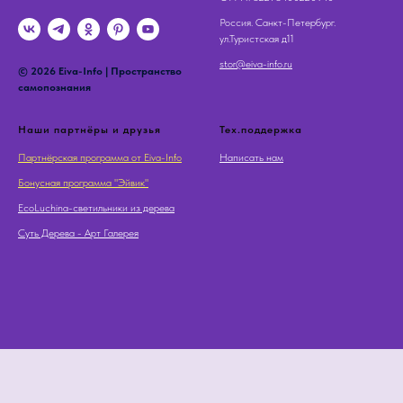
Россия. Санкт-Петербург.
ул.Туристская д11
stor@eiva-info.ru
© 2026 Eiva-Info | Пространство
самопознания
Наши партнёры и друзья
Тех.поддержка
Партнёрская программа от Eiva-Info
Написать нам
Бонусная программа "Эйвик"
EcoLuchina-светильники из дерева
Суть Дерева - Арт Галерея