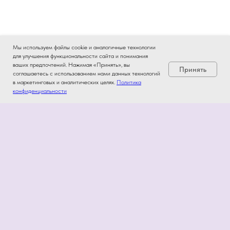
Мы используем файлы cookie и аналогичные технологии
для улучшения функциональности сайта и понимания
ваших предпочтений. Нажимая «Принять», вы
Принять
соглашаетесь с использованием нами данных технологий
в маркетинговых и аналитических целях.
Политика
конфиденциальности
Информация
Политика конфиденциальности
Договор-оферта
Пользовательское соглашение
ИП Кураев Р.Ш.
OГРН: 32278400220940
Россия. Санкт-Петербург.