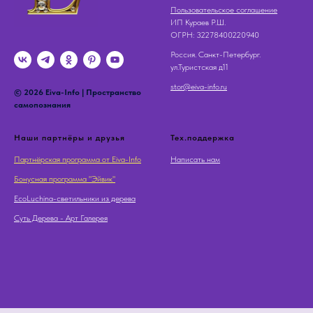
Пользовательское соглашение
ИП Кураев Р.Ш.
OГРН: 32278400220940
Россия. Санкт-Петербург.
ул.Туристская д11
stor@eiva-info.ru
© 2026 Eiva-Info | Пространство
самопознания
Наши партнёры и друзья
Тех.поддержка
Партнёрская программа от Eiva-Info
Написать нам
Бонусная программа "Эйвик"
EcoLuchina-светильники из дерева
Суть Дерева - Арт Галерея