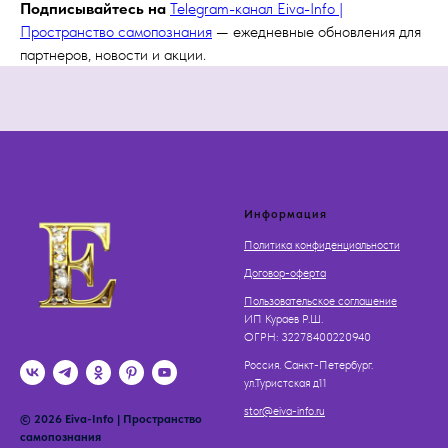
Подписывайтесь на
Telegram-канал Eiva-Info |
Пространство самопознания
— ежедневные обновления для
партнеров, новости и акции.
Информация
Политика конфиденциальности
Договор-оферта
Пользовательское соглашение
ИП Кураев Р.Ш.
OГРН: 32278400220940
Россия. Санкт-Петербург.
ул.Туристская д11
stor@eiva-info.ru
© 2026 Eiva-Info | Пространство
самопознания