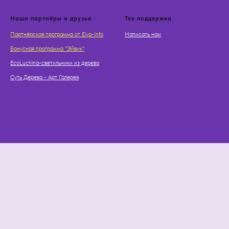
Наши партнёры и друзья
Тех.поддержка
Партнёрская программа от Eiva-Info
Написать нам
Бонусная программа "Эйвик"
EcoLuchina-светильники из дерева
Суть Дерева - Арт Галерея