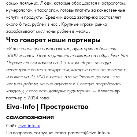
самых лояльных. Люди, которые обращаются к астрологам,
нумерологам и тарологам, готовы платить за качественные
услуги и продукты. Средний доход эзотерика составляет
около 6 тыс. рублей в час . Крупные игроки рынка
зарабатывают миллионы рублей в месяц .
Что говорят наши партнеры
«Я вел канал про саморазвитие, аудитория небольшая —
3000 человек. Просто делился ссылками на гайды Eiva-Info.
Первые деньги капали по 3-5 тысяч. Через полгода
перестроил контент вокруг тем, которые реально залетают —
и вышел на 25 000 в месяц. Это не "легкие деньги", это
честная работа, но она окупается. Советую попробовать
каждому, у кого есть доверие аудитории».
— Александр,
партнер с 2024 года.
Eiva-Info | Пространство
самопознания
Сайт:
eiva-info.ru
По вопросам сотрудничества: partners@eiva-info.ru