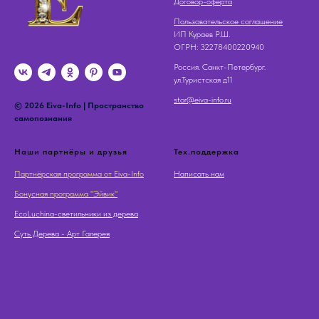
Договор-оферта
Пользовательское соглашение
ИП Кураев Р.Ш.
OГРН: 32278400220940
Россия. Санкт-Петербург.
ул.Туристская д11
stor@eiva-info.ru
© 2026 Eiva-Info | Пространство
самопознания
Наши партнёры и друзья
Тех.поддержка
Партнёрская программа от Eiva-Info
Написать нам
Бонусная программа "Эйвик"
EcoLuchina-светильники из дерева
Суть Дерева - Арт Галерея