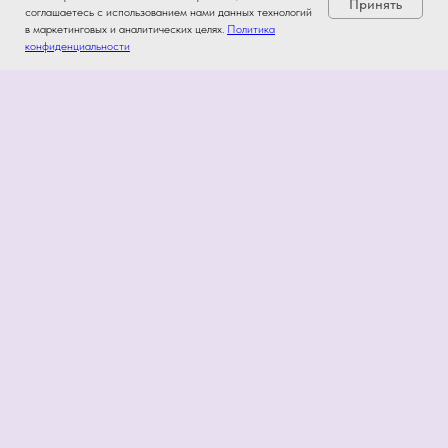
Принять
соглашаетесь с использованием нами данных технологий
в маркетинговых и аналитических целях.
Политика
конфиденциальности
Информация
Политика конфиденциальности
Договор-оферта
Пользовательское соглашение
ИП Кураев Р.Ш.
OГРН: 32278400220940
Россия. Санкт-Петербург.
ул.Туристская д11
stor@eiva-info.ru
© 2026 Eiva-Info | Пространство
самопознания
Наши партнёры и друзья
Тех.поддержка