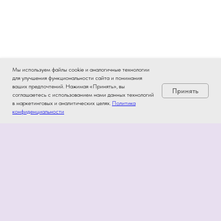
Мы используем файлы cookie и аналогичные технологии
для улучшения функциональности сайта и понимания
ваших предпочтений. Нажимая «Принять», вы
Принять
соглашаетесь с использованием нами данных технологий
в маркетинговых и аналитических целях.
Политика
конфиденциальности
Информация
Политика конфиденциальности
Договор-оферта
Пользовательское соглашение
ИП Кураев Р.Ш.