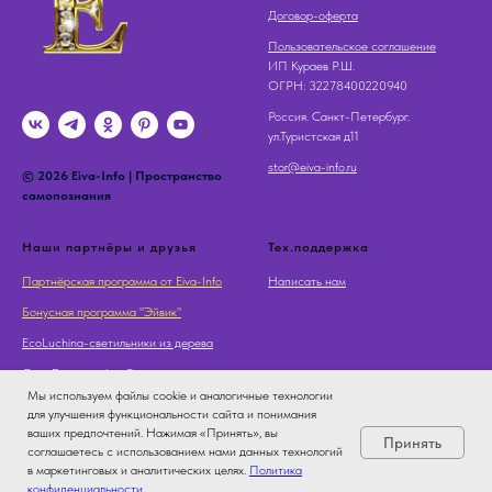
Договор-оферта
Пользовательское соглашение
ИП Кураев Р.Ш.
OГРН: 32278400220940
Россия. Санкт-Петербург.
ул.Туристская д11
stor@eiva-info.ru
© 2026 Eiva-Info | Пространство
самопознания
Наши партнёры и друзья
Тех.поддержка
Партнёрская программа от Eiva-Info
Написать нам
Бонусная программа "Эйвик"
EcoLuchina-светильники из дерева
Суть Дерева - Арт Галерея
Мы используем файлы cookie и аналогичные технологии
для улучшения функциональности сайта и понимания
ваших предпочтений. Нажимая «Принять», вы
Принять
соглашаетесь с использованием нами данных технологий
в маркетинговых и аналитических целях.
Политика
конфиденциальности