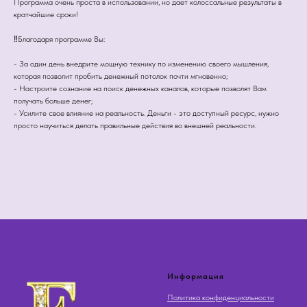
Программа очень проста в использовании, но дает колоссальные результаты в
кратчайшие сроки!
‼Благодаря программе Вы:
- За один день внедрите мощную технику по изменению своего мышления,
которая позволит пробить денежный потолок почти мгновенно;
- Настроите сознание на поиск денежных каналов, которые позволят Вам
получать больше денег;
- Усилите свое влияние на реальность. Деньги - это доступный ресурс, нужно
просто научиться делать правильные действия во внешней реальности.
Информация
Политика конфиденциальности