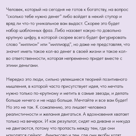
Человек, который на сегодня не готов к богатству, на вопрос
"сколько тебе нужно денег" либо войдет в некий ступор и
вряд ли что-то уникальное вам выдаст. Скорее это будет
набор шаблонных фраз. Либо назовет какую-то довольно
крупную цифру, в которой скорее всего будет фигурировать
слово "миллион" или "миллиард", но даже не представляя, что
значит иметь такое кол-во денег в своей жизни и такое кол-
во ответственности, которая непременно придет вместе с
этими деньгами.
Нередко это люди, сильно увлекшиеся теорией позитивного
мышления, в которой часто присутствует идея, что мечтать
нужно только по-крупному и метить в самые звезды, и делать
больше ничего и не надо больше. Мечтайте и все вам будет!
Но это не так. К сожалению, это лишает человека
реалистичности и желания двигаться. А вдохновения хватает
только на вечерок. И как результат, сидят на диване и никуда
не двигаются, потому что пропасть между тем, где они
находятся сейчас....финансово и тем, где они якобы хотят