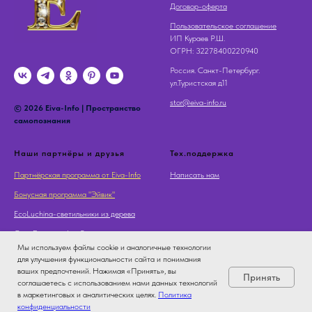
Договор-оферта
Пользовательское соглашение
ИП Кураев Р.Ш.
OГРН: 32278400220940
Россия. Санкт-Петербург.
ул.Туристская д11
stor@eiva-info.ru
© 2026 Eiva-Info | Пространство
самопознания
Наши партнёры и друзья
Тех.поддержка
Партнёрская программа от Eiva-Info
Написать нам
Бонусная программа "Эйвик"
EcoLuchina-светильники из дерева
Суть Дерева - Арт Галерея
Мы используем файлы cookie и аналогичные технологии
для улучшения функциональности сайта и понимания
ваших предпочтений. Нажимая «Принять», вы
Принять
соглашаетесь с использованием нами данных технологий
в маркетинговых и аналитических целях.
Политика
конфиденциальности